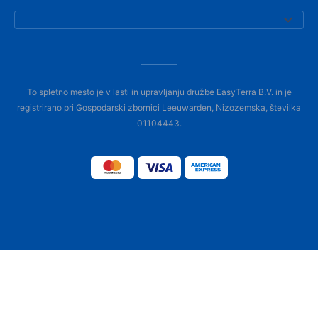
To spletno mesto je v lasti in upravljanju družbe EasyTerra B.V. in je
registrirano pri Gospodarski zbornici Leeuwarden, Nizozemska, številka
01104443.