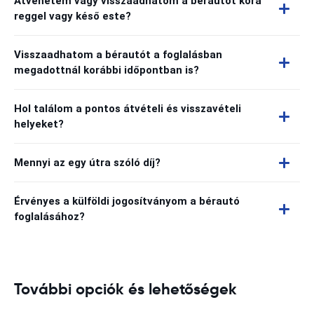
Átvehetem vagy visszaadhatom a bérautót kora
reggel vagy késő este?
Visszaadhatom a bérautót a foglalásban
megadottnál korábbi időpontban is?
Hol találom a pontos átvételi és visszavételi
helyeket?
Mennyi az egy útra szóló díj?
Érvényes a külföldi jogosítványom a bérautó
foglalásához?
További opciók és lehetőségek