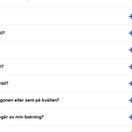
il?
l?
bil?
rgonen eller sent på kvällen?
amgår av min bokning?