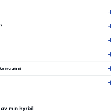
g?
ska jag göra?
av min hyrbil