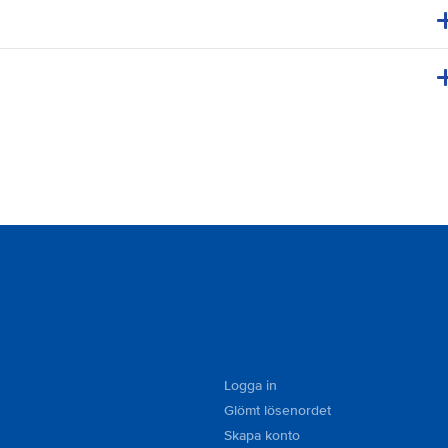
Logga in
Glömt lösenordet
Skapa konto