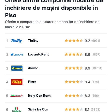
Unele dintre companiile noastre de
închiriere de mașini disponibile în
Pisa
Oferim o comparație a tuturor companiilor de închiriere de
mașini din Pisa:
Thrifty
9.2
(6971)
LocautoRent
8.9
(1867)
Alamo
8.9
(10701)
Flizzr
8.4
(479)
Italy Car Rent
8.3
(656)
Sicily by Car
8.1
(3863)