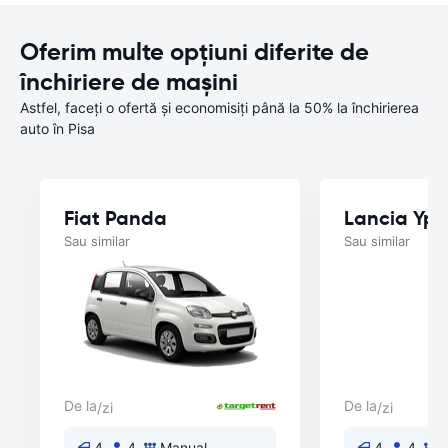
Oferim multe opțiuni diferite de
închiriere de mașini
Astfel, faceți o ofertă și economisiți până la 50% la închirierea
auto în Pisa
Fiat Panda
Lancia Yps
Sau similar
Sau similar
De la
De la
/zi
/zi
4
4
Manual
4
4
M