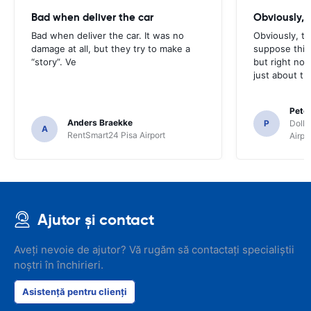
Bad when deliver the car
Obviously, t
Bad when deliver the car. It was no
Obviously, the
damage at all, but they try to make a
suppose this 
“story”. Ve
but right no
just about th
Pete
Anders Braekke
P
Dolla
A
RentSmart24 Pisa Airport
Airpo
Ajutor și contact
Aveți nevoie de ajutor? Vă rugăm să contactați specialiștii
noștri în închirieri.
Asistență pentru clienți