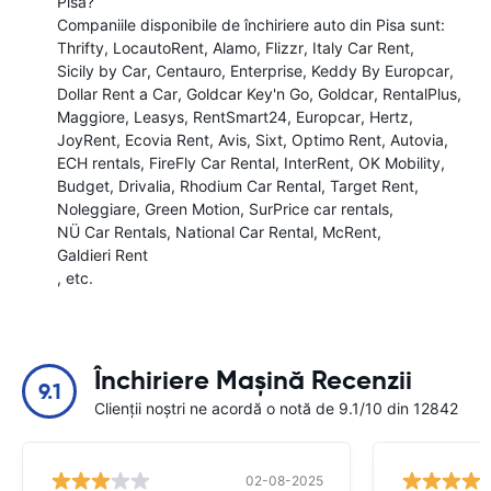
Pisa?
Companiile disponibile de închiriere auto din Pisa sunt:
Thrifty
LocautoRent
Alamo
Flizzr
Italy Car Rent
Sicily by Car
Centauro
Enterprise
Keddy By Europcar
Dollar Rent a Car
Goldcar Key'n Go
Goldcar
RentalPlus
Maggiore
Leasys
RentSmart24
Europcar
Hertz
JoyRent
Ecovia Rent
Avis
Sixt
Optimo Rent
Autovia
ECH rentals
FireFly Car Rental
InterRent
OK Mobility
Budget
Drivalia
Rhodium Car Rental
Target Rent
Noleggiare
Green Motion
SurPrice car rentals
NÜ Car Rentals
National Car Rental
McRent
Galdieri Rent
, etc.
Închiriere Mașină Recenzii
9.1
Clienții noștri ne acordă o notă de 9.1/10 din 12842
02-08-2025