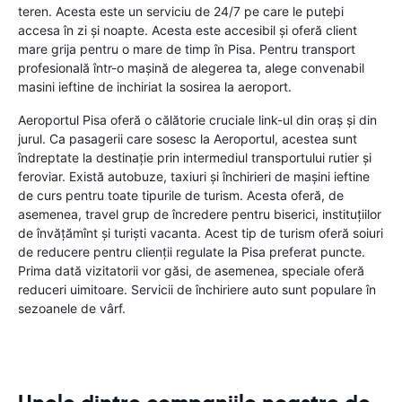
teren. Acesta este un serviciu de 24/7 pe care le puteþi
accesa în zi şi noapte. Acesta este accesibil şi oferă client
mare grija pentru o mare de timp în Pisa. Pentru transport
profesională într-o maşină de alegerea ta, alege convenabil
masini ieftine de inchiriat la sosirea la aeroport.
Aeroportul Pisa oferă o călătorie cruciale link-ul din oraş şi din
jurul. Ca pasagerii care sosesc la Aeroportul, acestea sunt
îndreptate la destinaţie prin intermediul transportului rutier şi
feroviar. Există autobuze, taxiuri şi închirieri de maşini ieftine
de curs pentru toate tipurile de turism. Acesta oferă, de
asemenea, travel grup de încredere pentru biserici, instituţiilor
de învăţămînt şi turişti vacanta. Acest tip de turism oferă soiuri
de reducere pentru clienţii regulate la Pisa preferat puncte.
Prima dată vizitatorii vor găsi, de asemenea, speciale oferă
reduceri uimitoare. Servicii de închiriere auto sunt populare în
sezoanele de vârf.