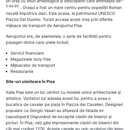
un oraş cu situri arheologice şi descoperiri care aminteşte de
5 lea BC
. Oraşul a fost un mare centru pentru expediţii Roman
navală împotriva daci. Este acasa, la patrimoniul UNESCO
Piazza Del Duomo. Turisti accesa acest oraş prin diferite
mijloace de transport de Aeroportul Pisa.
Aeroportul are, de asemenea, o serie de facilităţi pentru
pasageri dintre care unele includ;
Servicii financiare
Magazinele duty free
Mijloacelor de transport
Restaurante
Site-uri uimitoare în Pisa
Italia Pisa este un loc uimitor cu modele unice arhitecturale şi
artistice. Vizitatori tur adesea acest loc pentru a avea o
bucatica de cavaler pe piaţa în Piazza dei Cavalien. Designeri
populare ca Giorgio Vasari au afişează de fatade lor
capodoperă Dispunând de exceptie cladiri de biserici şi
picturi. În Pisa, veţi găsi impresionante cladiri de biserici din
cât mai curând 1276. Aceste capele au unic sculpturi din lemn