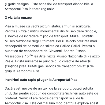
şi gotic designs. Este accesibil de transport disponibile la
Aeroportul Pisa în toate regiunile.
O vizita la muzee
Pisa a muzee cu vechi picturi, statui, armuri şi sculptură.
Pentru a vizita cimitirul monumental din Museo delle Sinopie,
ai nevoie de incredere mijloc de transport. Muzeul ştiinţific
Museo Nazionale degli Strumenti Per il Calcolo prezinta mari
descoperiri de oamenii de ştiinţă ca Galileo Galilei. Pentru o
bucatica de capodopere de Giovanni, Andrea Pisano,
lea
Massaccio şi 15
lea Arte, vizita Museo Nazionale di Palazzo
Reale. Există numeroase puncte cu o colecţie de atracţii
ştiinţifice prea. Puteţi găsi servicii de transport privat şi de
grup la Aeroportul Pisa.
Închirieri auto rapid şi uşor la Aeroportul Pisa
Dacă aveţi nevoie de un taxi de la aeroport, puteţi solicita
unul, dar pentru scopuri de comoditate închirieri auto este de
preferat. Serviciul are rapide de transport la şi de la
Aeroportul Pisa. Este cel mai bun mod pentru a explora acest